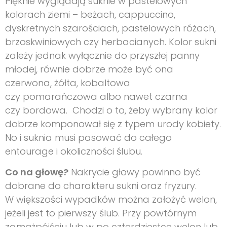
Pięknie wyglądają suknie w pastelowych
kolorach ziemi – beżach, cappuccino,
dyskretnych szarościach, pastelowych różach,
brzoskwiniowych czy herbacianych. Kolor sukni
zależy jednak wyłącznie do przyszłej panny
młodej, równie dobrze może być ona
czerwona, żółta, kobaltowa
czy pomarańczowa albo nawet czarna
czy bordowa. Chodzi o to, żeby wybrany kolor
dobrze komponował się z typem urody kobiety.
No i suknia musi pasować do całego
entourage i okoliczności ślubu.
Co na głowę?
Nakrycie głowy powinno być
dobrane do charakteru sukni oraz fryzury.
W większości wypadków można założyć welon,
jeżeli jest to pierwszy ślub. Przy powtórnym
zamążpójściu lub w po czterdziestce welon lub