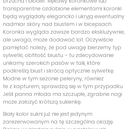
brzucha i bioder. Rękawy koronkowe lub
transparentne ozdobione elementami koronki
będą wyglądały elegancko i ukryją ewentualny
nadmiar skóry nad biustem i w bicepsach.
Koronka wygląda zawsze bardzo ekskluzywnie,
ale uwaga, może dodawać lat. Oczywiście
pamiętać należy, że pod uwagę bierzemy typ
sylwetki, obfitość biustu – tu zdecydowanie
unikamy szerokich pasów w talii, które
podkreślą biust i skrócą optycznie sylwetkę.
Modne w tym sezonie peleryny, również
te z kapturem, sprawdzą się w tym przypadku.
Jeśli panna młoda ma szczupłe, zgrabne nogi
może założyć krótszą sukienkę.
Biały kolor sukni już nie jest jedynym
zarezerwowanym na tę szczególna okazję.