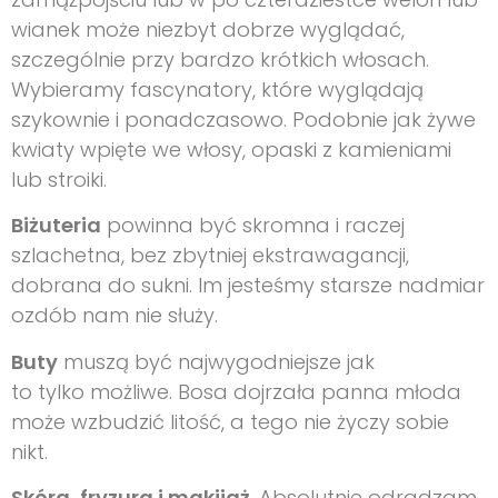
wianek może niezbyt dobrze wyglądać,
szczególnie przy bardzo krótkich włosach.
Wybieramy fascynatory, które wyglądają
szykownie i ponadczasowo. Podobnie jak żywe
kwiaty wpięte we włosy, opaski z kamieniami
lub stroiki.
Biżuteria
powinna być skromna i raczej
szlachetna, bez zbytniej ekstrawagancji,
dobrana do sukni. Im jesteśmy starsze nadmiar
ozdób nam nie służy.
Buty
muszą być najwygodniejsze jak
to tylko możliwe. Bosa dojrzała panna młoda
może wzbudzić litość, a tego nie życzy sobie
nikt.
Skóra, fryzura i makijaż.
Absolutnie odradzam